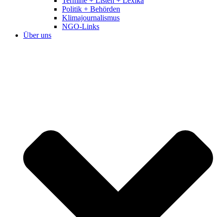
Termine + Listen + Lexika
Politik + Behörden
Klimajournalismus
NGO-Links
Über uns