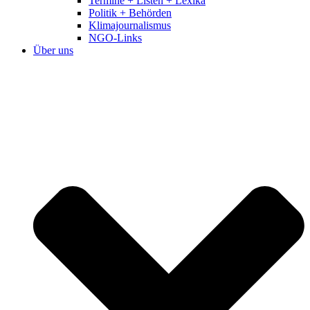
Termine + Listen + Lexika
Politik + Behörden
Klimajournalismus
NGO-Links
Über uns