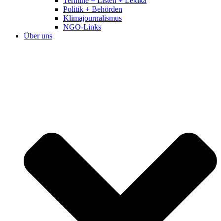
Termine + Listen + Lexika
Politik + Behörden
Klimajournalismus
NGO-Links
Über uns