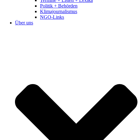
Termine + Listen + Lexika
Politik + Behörden
Klimajournalismus
NGO-Links
Über uns