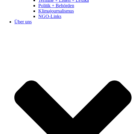
Termine + Listen + Lexika
Politik + Behörden
Klimajournalismus
NGO-Links
Über uns