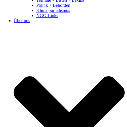
Termine + Listen + Lexika
Politik + Behörden
Klimajournalismus
NGO-Links
Über uns