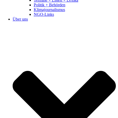
Termine + Listen + Lexika
Politik + Behörden
Klimajournalismus
NGO-Links
Über uns