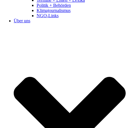
Termine + Listen + Lexika
Politik + Behörden
Klimajournalismus
NGO-Links
Über uns