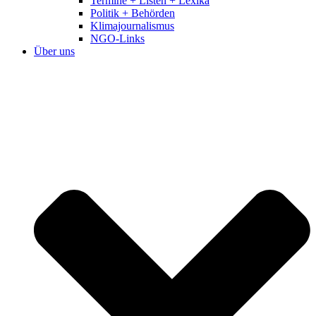
Termine + Listen + Lexika
Politik + Behörden
Klimajournalismus
NGO-Links
Über uns